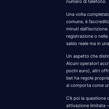
numero di telefono.
Una volta completata 
comune, è l’accredit
minuti dall’iscrizion
registrazione o nella
saldo reale ma in un
Un aspetto che distin
Alcuni operatori accr
pochi euro), altri o
bet ha regole proprie
si comporta come un
C’è poi la questione 
attivazione limitata 