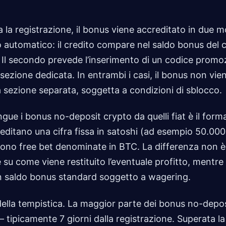
la registrazione, il bonus viene accreditato in due mod
o automatico: il credito compare nel saldo bonus del 
e. Il secondo prevede l’inserimento di un codice promo
 sezione dedicata. In entrambi i casi, il bonus non vie
a sezione separata, soggetta a condizioni di sblocco.
gue i bonus no-deposit crypto da quelli fiat è il forma
editano una cifra fissa in satoshi (ad esempio 50.000 
ffrono free bet denominate in BTC. La differenza non 
 su come viene restituito l’eventuale profitto, mentre 
 saldo bonus standard soggetto a wagering.
della tempistica. La maggior parte dei bonus no-depos
— tipicamente 7 giorni dalla registrazione. Superata la