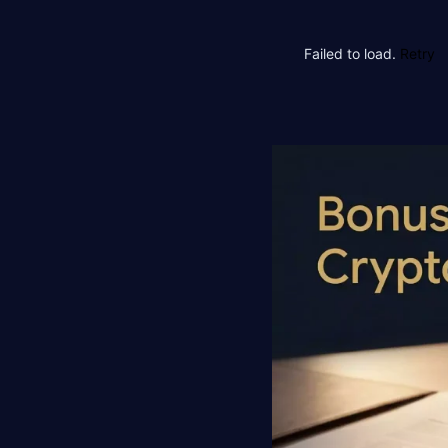
Failed to load.
Retry