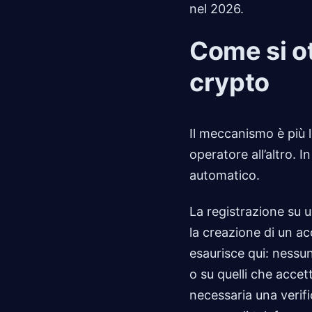
nel 2026.
Come si o
crypto
Il meccanismo è più 
operatore all’altro. I
automatico.
La registrazione su 
la creazione di un a
esaurisce qui: nessun
o su quelli che acce
necessaria una verifi