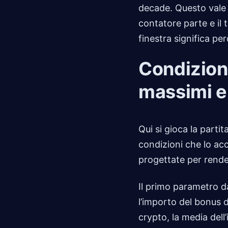
decade. Questo vale 
contatore parte e il
finestra significa per
Condizioni
massimi e
Qui si gioca la part
condizioni che lo ac
progettate per render
Il primo parametro da
l’importo del bonus 
crypto, la media dell