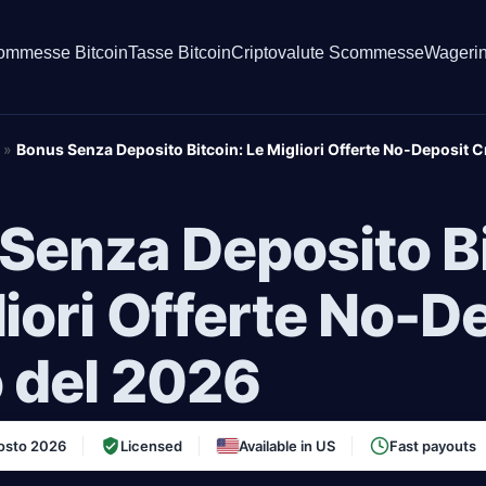
ommesse Bitcoin
Tasse Bitcoin
Criptovalute Scommesse
Wageri
»
Bonus Senza Deposito Bitcoin: Le Migliori Offerte No-Deposit 
Senza Deposito Bi
liori Offerte No-D
 del 2026
osto 2026
Licensed
Available in US
Fast payouts