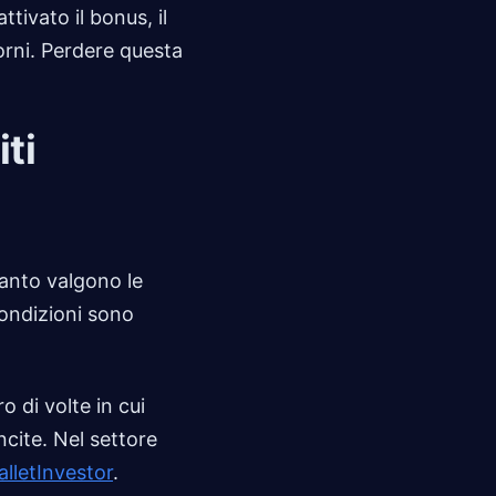
ivato il bonus, il
orni. Perdere questa
ti
uanto valgono le
ondizioni sono
 di volte in cui
cite. Nel settore
lletInvestor
.