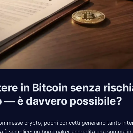
re in Bitcoin senza rischi
 — è davvero possibile?
ommesse crypto, pochi concetti generano tanto inte
ea è semplice: un bookmaker accredita una somma in 